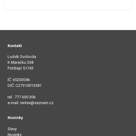
Kontakt
Ludvík Svoboda
K Marečku 338
Potštejn 51743
IČ: 65203046
DIČ: CZ7310013381
tel.: 777 630 306
e-mail: rentex@seznam.cz
Novinky
Slevy
Novinky