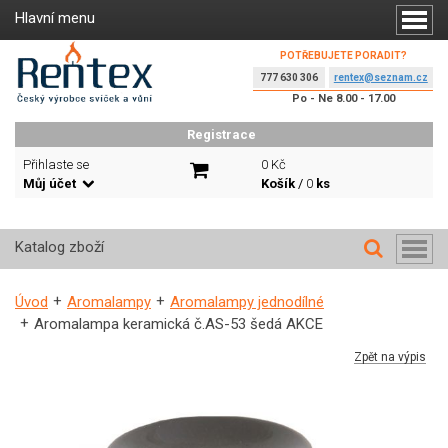
Hlavní menu
POTŘEBUJETE PORADIT?
777 630 306
rentex@seznam.cz
Po - Ne 8.00 - 17.00
Registrace
Přihlaste se
0 Kč
Můj účet
Košík
/
0
ks
Katalog zboží
Úvod
Aromalampy
Aromalampy jednodílné
Aromalampa keramická č.AS-53 šedá AKCE
Zpět na výpis