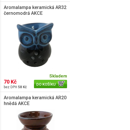
Aromalampa keramická AR32
černomodrá AKCE
Skladem
70 Kč
DO KOŠÍKU
58 Kč
Aromalampa keramická AR20
hnědá AKCE