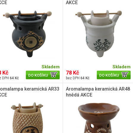
KCE
AKCE
Skladem
Skladem
8 Kč
78 Kč
DO KOŠÍKU
DO KOŠÍKU
64 Kč
64 Kč
romalampa keramická AR33
Aromalampa keramická AR48
KCE
hnědá AKCE