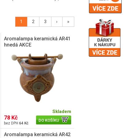
1
2
3
›
»
Aromalampa keramická AR41
hnedá AKCE
Skladem
78 Kč
DO KOŠÍKU
64 Kč
Aromalampa keramická AR42