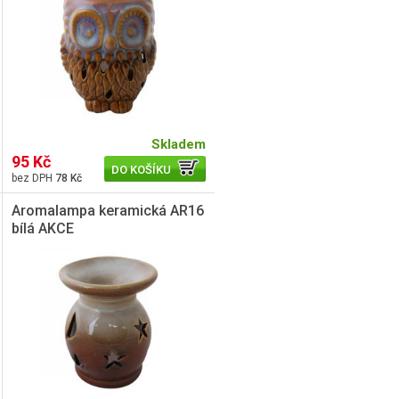
Skladem
95 Kč
DO KOŠÍKU
78 Kč
Aromalampa keramická AR16
bílá AKCE