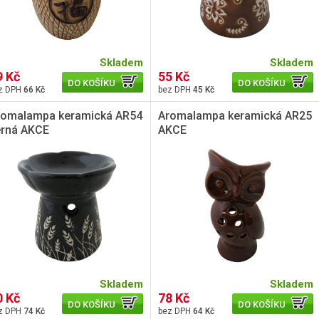
Skladem
Skladem
9 Kč
55 Kč
DO KOŠÍKU
DO KOŠÍKU
66 Kč
45 Kč
romalampa keramická AR54
Aromalampa keramická AR25
erná AKCE
AKCE
Skladem
Skladem
0 Kč
78 Kč
DO KOŠÍKU
DO KOŠÍKU
74 Kč
64 Kč