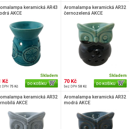
romalampa keramická AR43
Aromalampa keramická AR32
odrá AKCE
černozelená AKCE
Skladem
Skladem
1 Kč
70 Kč
DO KOŠÍKU
DO KOŠÍKU
75 Kč
58 Kč
romalampa keramická AR32
Aromalampa keramická AR32
rnobílá AKCE
modrá AKCE