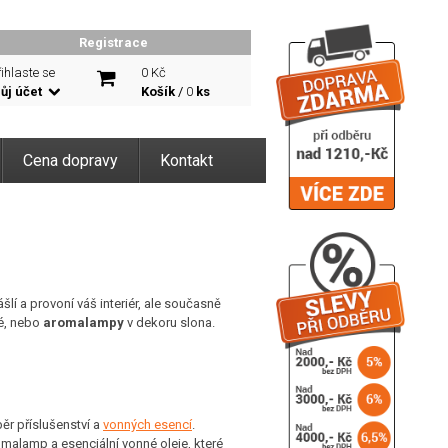
Registrace
ihlaste se
0 Kč
ůj účet
Košík
/
0
ks
Cena dopravy
Kontakt
lí a provoní váš interiér, ale současně
né, nebo
aromalampy
v dekoru slona.
ěr příslušenství a
vonných esencí
.
malamp a esenciální vonné oleje, které