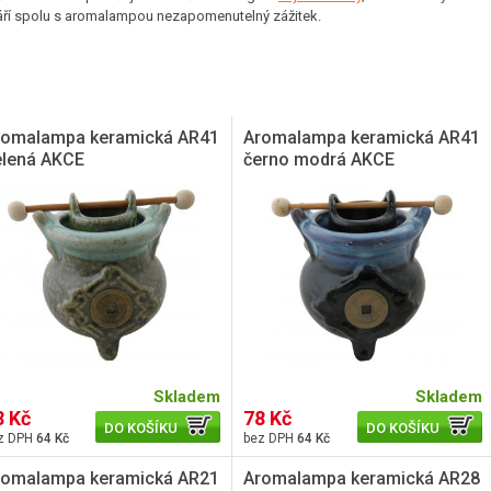
áří spolu s aromalampou nezapomenutelný zážitek.
romalampa keramická AR41
Aromalampa keramická AR41
elená AKCE
černo modrá AKCE
Skladem
Skladem
8 Kč
78 Kč
DO KOŠÍKU
DO KOŠÍKU
64 Kč
64 Kč
romalampa keramická AR21
Aromalampa keramická AR28