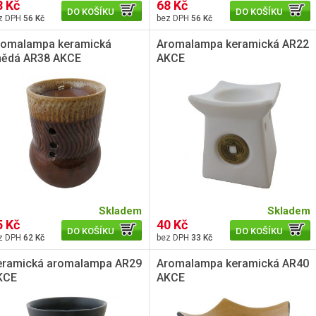
8 Kč
68 Kč
DO KOŠÍKU
DO KOŠÍKU
56 Kč
56 Kč
romalampa keramická
Aromalampa keramická AR22
nědá AR38 AKCE
AKCE
Skladem
Skladem
5 Kč
40 Kč
DO KOŠÍKU
DO KOŠÍKU
62 Kč
33 Kč
eramická aromalampa AR29
Aromalampa keramická AR40
KCE
AKCE