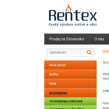
Prodej na Slovensko
O nás
Úvo
Ar
Nové zboží
Využ
Svíčky
navo
Vůně
Vel
Aromalampy
Aromalampy malované
Firm
Souč