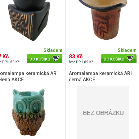
Skladem
Skladem
7 Kč
83 Kč
DO KOŠÍKU
DO KOŠÍKU
63 Kč
69 Kč
romalampa keramická AR1
Aromalampa keramická AR1
elená AKCE
černá AKCE