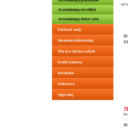
Aromalampy jednodílné
vytv
Aromalampy vícedílné
Aromalampy dekor slon
Dárkové sady
A
Náramky/náhrdelníky
z
Vše pro výrobu svíček
Drahé kameny
Keramika
Dekorace
Výprodej
7
A