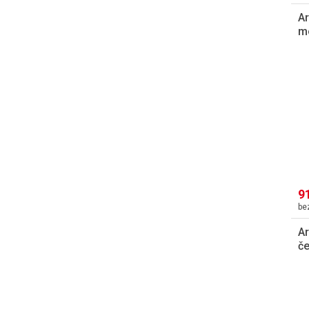
A
m
9
A
če