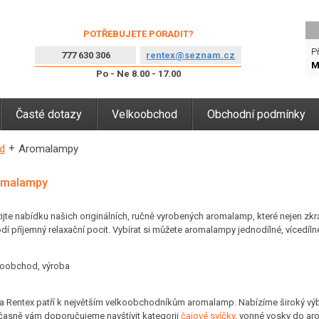
POTŘEBUJETE PORADIT?
Př
777 630 306
rentex@seznam.cz
M
Po - Ne 8.00 - 17.00
Časté dotazy
Velkoobchod
Obchodní podmínky
d
Aromalampy
omalampy
ijte nabídku našich originálních, ručně vyrobených aromalamp, které nejen zkráš
dí příjemný relaxační pocit. Vybírat si můžete aromalampy jednodílné, vícedíl
koobchod, výroba
a Rentex patří k největším velkoobchodníkům aromalamp. Nabízíme široký výb
asně vám doporučujeme navštívit kategorii
čajové svíčky
, vonné vosky do aro