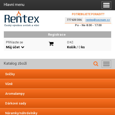
Hlavní menu
POTŘEBUJETE PORADIT?
777 630 306
rentex@seznam.cz
Po - Ne 8.00 - 17.00
Registrace
Přihlaste se
0 Kč
Můj účet
Košík
/
0
ks
Katalog zboží
Svíčky
Vůně
Aromalampy
Dárkové sady
Náramky/náhrdelníky