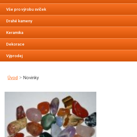
Vše pro výrobu svíček
Drahé kameny
Keramika
Dekorace
Výprodej
Úvod
Novinky