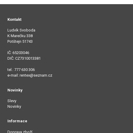
Kontakt
Ludvík Svoboda
K Marečku 338
Potštejn 51743
IČ: 65203046
DIČ: CZ7310013381
tel.: 777 630 306
e-mail: rentex@seznam.cz
Novinky
Slevy
Novinky
Informace
Doprava zboží