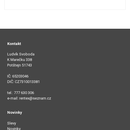
Kontakt
Ludvík Svoboda
K Marečku 338
Potštejn 51743
IČ: 65203046
DIČ: CZ7310013381
tel.: 777 630 306
e-mail: rentex@seznam.cz
Novinky
Slevy
Novinky