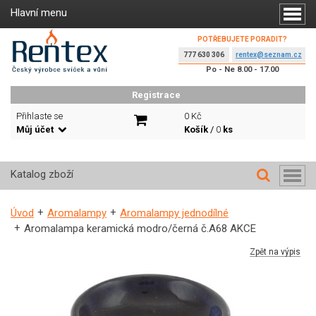
Hlavní menu
POTŘEBUJETE PORADIT?
777 630 306
rentex@seznam.cz
Po - Ne 8.00 - 17.00
Registrace
Přihlaste se
0 Kč
Můj účet
Košík
/
0
ks
Katalog zboží
Úvod
Aromalampy
Aromalampy jednodílné
Aromalampa keramická modro/černá č.A68 AKCE
Zpět na výpis