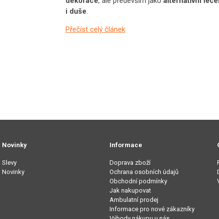
dekorace
, ale především jako
alternativní léč
i duše
.
Přečíst celý článek
Novinky
Informace
Slevy
Doprava zboží
Novinky
Ochrana osobních údajů
Obchodní podmínky
Jak nakupovat
Ambulatní prodej
Informace pro nové zákazníky
Výhody nákupu u nás