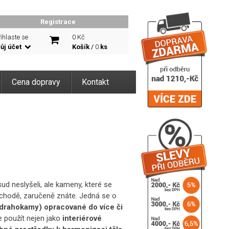
Registrace
ihlaste se
0 Kč
ůj účet
Košík
/
0
ks
Cena dopravy
Kontakt
d neslyšeli, ale kameny, které se
obchodě, zaručeně znáte. Jedná se o
 drahokamy) opracované do více či
ze použít nejen jako
interiérové