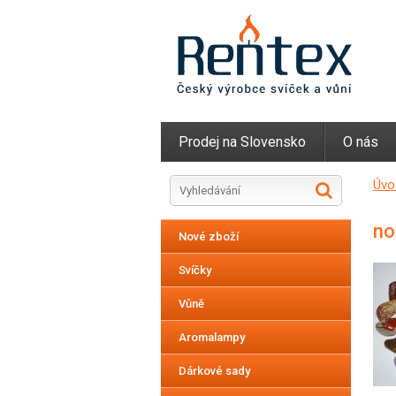
Prodej na Slovensko
O nás
Úvo
no
Nové zboží
Svíčky
Vůně
Aromalampy
Dárkové sady