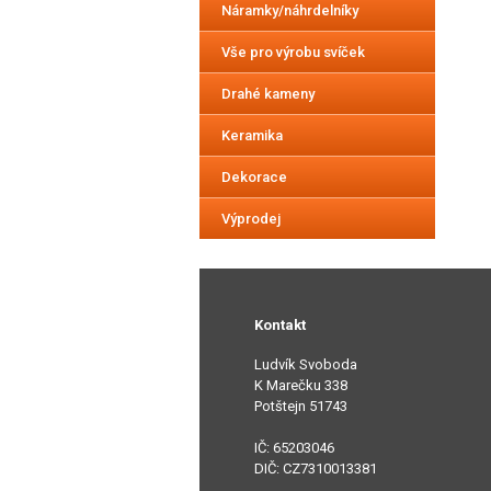
Náramky/náhrdelníky
Vše pro výrobu svíček
Drahé kameny
Keramika
Dekorace
Výprodej
Kontakt
Ludvík Svoboda
K Marečku 338
Potštejn 51743
IČ: 65203046
DIČ: CZ7310013381