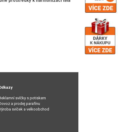
ebné prostředky k harmonizaci těla
Odkazy
Reklamní svíčky s potiskem
Dovoz a prodej parafínu
Výroba svíček a velkoobchod