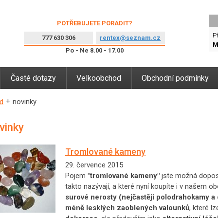
POTŘEBUJETE PORADIT?
Př
777 630 306
rentex@seznam.cz
M
Po - Ne 8.00 - 17.00
Časté dotazy
Velkoobchod
Obchodní podmínky
d
novinky
vinky
Tromlované kameny
29. července 2015
Pojem
"tromlované kameny"
jste možná doposu
takto nazývají, a které nyní koupíte i v našem 
surové nerosty (nejčastěji polodrahokamy a
méně lesklých zaoblených valounků
, které l