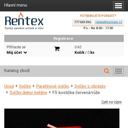
Hlavní menu
POTŘEBUJETE PORADIT?
777 630 306
rentex@seznam.cz
Po - Ne 8.00 - 17.00
Registrace
Přihlaste se
0 Kč
Můj účet
Košík
/
0
ks
Katalog zboží
Úvod
Svíčky
Parafínové svíčky
Svíčky s obrázky
Svíčky dekor květiny
FS kostička červená/růže
Zpět na výpis