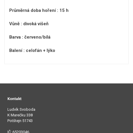
Průměrná doba hoření : 15 h
Vůně : divoká višeň
Barva : červeno/bílá
Balení : celofán + lýko
Kontakt
Ludvík Svoboda
K Marečku 338
Potštejn 51743
IČ: 65203046