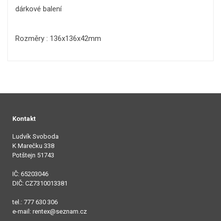
dárkové balení
Rozměry : 136x136x42mm
Kontakt
Ludvík Svoboda
K Marečku 338
Potštejn 51743
IČ: 65203046
DIČ: CZ7310013381
tel.: 777 630 306
e-mail: rentex@seznam.cz