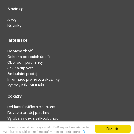
Novinky
Slevy
Novinky
Informace
Doprava zboží
Ochrana osobních údajů
Obchodní podmínky
Jak nakupovat
Ambulatní prodej
Informace pro nové zákazníky
Výhody nákupu u nás
Odkazy
Reklamní svíčky s potiskem
Dovoz a prodej parafínu
Výroba svíček a velkoobchod
Tento web používá soubory cookie. Dalším procházením webu
Rozumím
Vypnout zobrazení pro mobily
vyjadřujete souhlas s naším používáním souborů cookie.
O