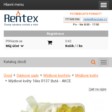
Hlavní menu
POTŘEBUJETE PORADIT?
777 630 306
rentex@seznam.cz
Po - Ne 8.00 - 17.00
Registrace
Přihlaste se
0 Kč
Můj účet
Košík
/
0
ks
Katalog zboží
Úvod
Dárkové sady
Mýdlové konfety
Mýdlové květy
Mýdlové květy 16ks R137 žlutá - AKCE
Zpět na výpis