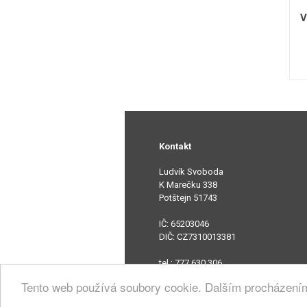
V
Kontakt
Ludvík Svoboda
K Marečku 338
Potštejn 51743
IČ: 65203046
DIČ: CZ7310013381
tel.: 777 630 306
e-mail: rentex@seznam.cz
Tento web používá soubory cookie. Dalším procházení