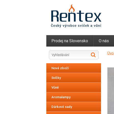
Prodej na Slovensko
O nás
Úvo
Nové zboží
Svíčky
Vůně
Aromalampy
Dárkové sady