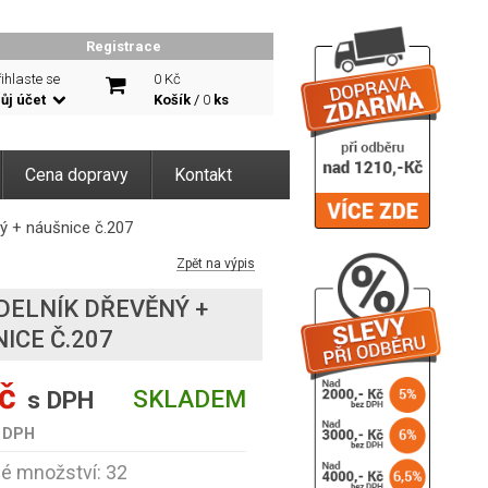
Registrace
ihlaste se
0 Kč
ůj účet
Košík
/
0
ks
Cena dopravy
Kontakt
ý + náušnice č.207
Zpět na výpis
ELNÍK DŘEVĚNÝ +
ICE Č.207
č
SKLADEM
s DPH
 DPH
é množství: 32