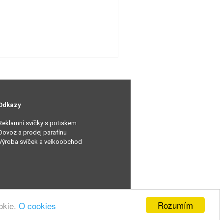
Odkazy
Reklamní svíčky s potiskem
Dovoz a prodej parafínu
Výroba svíček a velkoobchod
Rozumím
okie.
O cookies