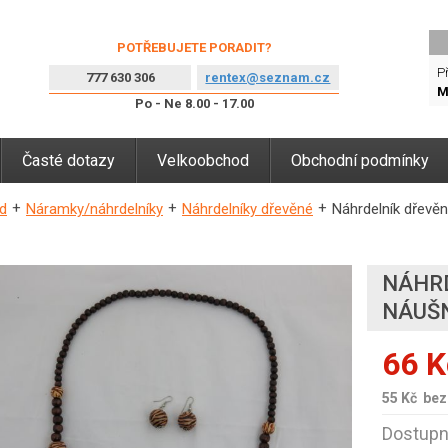
POTŘEBUJETE PORADIT?
Př
777 630 306
rentex@seznam.cz
M
Po - Ne 8.00 - 17.00
Časté dotazy
Velkoobchod
Obchodní podmínky
d
Náramky/náhrdelníky
Náhrdelníky dřevěné
Náhrdelník dřevěn
NÁHRD
NÁUŠN
66 K
55 Kč
bez
Dostupn