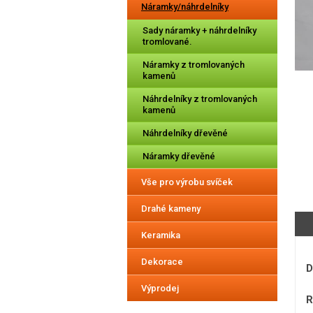
Náramky/náhrdelníky
Sady náramky + náhrdelníky
tromlované.
Náramky z tromlovaných
kamenů
Náhrdelníky z tromlovaných
kamenů
Náhrdelníky dřevěné
Náramky dřevěné
Vše pro výrobu svíček
Drahé kameny
Keramika
Dekorace
D
Výprodej
R