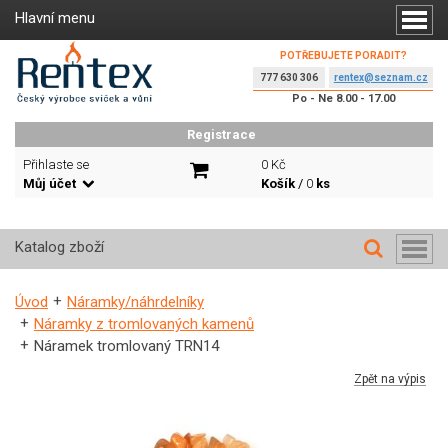
Hlavní menu
POTŘEBUJETE PORADIT?
777 630 306
rentex@seznam.cz
Po - Ne 8.00 - 17.00
Registrace
Přihlaste se
0 Kč
Můj účet
Košík
/
0
ks
Katalog zboží
Úvod
Náramky/náhrdelníky
Náramky z tromlovaných kamenů
Náramek tromlovaný TRN14
Zpět na výpis