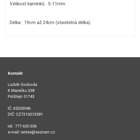
Velikost kamínků : 5-11mm
Délka : 19cm až 24cm (stavitelná délka)
Kontakt
Ludvík Svoboda
K Marečku 338
Potštejn 51743
IČ: 65203046
DIČ: CZ7310013381
tel.: 777 630 306
e-mail: rentex@seznam.cz