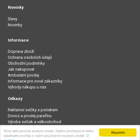
Novinky
Slevy
Novinky
Informace
Doprava zboží
Ochrana osobních údajů
Obchodní podmínky
Jak nakupovat
Ambulatní prodej
Informace pro nové zákazníky
Výhody nákupu u nás
Odkazy
Reklamní svíčky s potiskem
Dovoz a prodej parafínu
Výroba svíček a velkoobchod
Tento web používá soubory cookie. Dalším procházením webu
Rozumím
Vypnout zobrazení pro mobily
vyjadřujete souhlas s naším používáním souborů cookie.
O