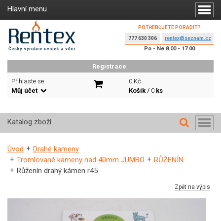
Hlavní menu
POTŘEBUJETE PORADIT?
777 630 306
rentex@seznam.cz
Po - Ne 8.00 - 17.00
Registrace
Přihlaste se
0 Kč
Můj účet
Košík
/
0
ks
Katalog zboží
Úvod
Drahé kameny
Tromlované kameny nad 40mm JUMBO
RŮŽENÍN
Růženín drahý kámen r45
Zpět na výpis