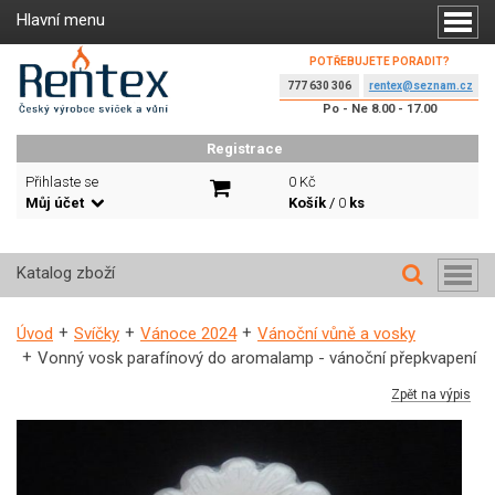
Hlavní menu
POTŘEBUJETE PORADIT?
777 630 306
rentex@seznam.cz
Po - Ne 8.00 - 17.00
Registrace
Přihlaste se
0 Kč
Můj účet
Košík
/
0
ks
Katalog zboží
Úvod
Svíčky
Vánoce 2024
Vánoční vůně a vosky
Vonný vosk parafínový do aromalamp - vánoční přepkvapení
Zpět na výpis