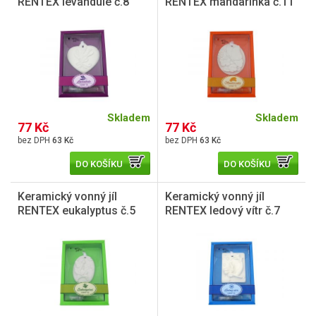
RENTEX levandule č.8
RENTEX mandarinka č.11
Skladem
Skladem
77 Kč
77 Kč
63 Kč
63 Kč
DO KOŠÍKU
DO KOŠÍKU
Keramický vonný jíl
Keramický vonný jíl
RENTEX eukalyptus č.5
RENTEX ledový vítr č.7