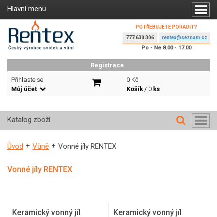
Hlavní menu
POTŘEBUJETE PORADIT?
777 630 306
rentex@seznam.cz
Po - Ne 8.00 - 17.00
Registrace
Přihlaste se
0 Kč
Můj účet
Košík
/
0
ks
Katalog zboží
Úvod
Vůně
Vonné jíly RENTEX
Vonné jíly RENTEX
Keramický vonný jíl
Keramický vonný jíl